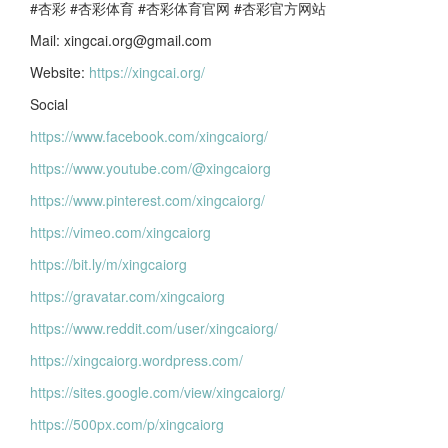
#杏彩 #杏彩体育 #杏彩体育官网 #杏彩官方网站
Mail: xingcai.org@gmail.com
Website:
https://xingcai.org/
Social
https://www.facebook.com/xingcaiorg/
https://www.youtube.com/@xingcaiorg
https://www.pinterest.com/xingcaiorg/
https://vimeo.com/xingcaiorg
https://bit.ly/m/xingcaiorg
https://gravatar.com/xingcaiorg
https://www.reddit.com/user/xingcaiorg/
https://xingcaiorg.wordpress.com/
https://sites.google.com/view/xingcaiorg/
https://500px.com/p/xingcaiorg